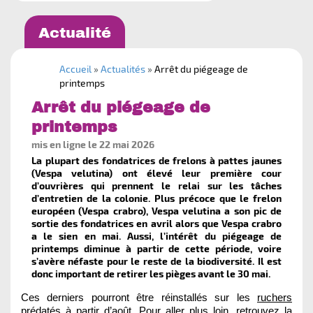
Mot de passe oublié
Retour à Bourgogne - Franche-Comté
Actualité
Ok
Accueil
»
Actualités
»
Arrêt du piégeage de
printemps
Arrêt du piégeage de
printemps
mis en ligne le 22 mai 2026
La plupart des fondatrices de frelons à pattes jaunes
(Vespa velutina) ont élevé leur première cour
d’ouvrières qui prennent le relai sur les tâches
d’entretien de la colonie. Plus précoce que le frelon
GDS de Bourgogne - Franche-
européen (Vespa crabro), Vespa velutina a son pic de
Comté
sortie des fondatrices en avril alors que Vespa crabro
a le sien en mai. Aussi, l’intérêt du piégeage de
1 rue des Coulots
printemps diminue à partir de cette période, voire
21110 BRETENIERE
s’avère néfaste pour le reste de la biodiversité. Il est
gdsbfc@reseaugds.com
donc important de retirer les pièges avant le 30 mai.
Ces derniers pourront être réinstallés sur les
ruchers
prédatés
à partir d’août. Pour aller plus loin, retrouvez la