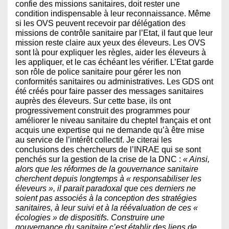
confie des missions sanitaires, doit rester une
condition indispensable à leur reconnaissance. Même
si les OVS peuvent recevoir par délégation des
missions de contrôle sanitaire par l’Etat, il faut que leur
mission reste claire aux yeux des éleveurs. Les OVS
sont là pour expliquer les règles, aider les éleveurs à
les appliquer, et le cas échéant les vérifier. L’Etat garde
son rôle de police sanitaire pour gérer les non
conformités sanitaires ou administratives. Les GDS ont
été créés pour faire passer des messages sanitaires
auprès des éleveurs. Sur cette base, ils ont
progressivement construit des programmes pour
améliorer le niveau sanitaire du cheptel français et ont
acquis une expertise qui ne demande qu’à être mise
au service de l’intérêt collectif. Je citerai les
conclusions des chercheurs de l’INRAE qui se sont
penchés sur la gestion de la crise de la DNC :
« Ainsi,
alors que les réformes de la gouvernance sanitaire
cherchent depuis longtemps à « responsabiliser les
éleveurs », il parait paradoxal que ces derniers ne
soient pas associés à la conception des stratégies
sanitaires, à leur suivi et à la réévaluation de ces «
écologies » de dispositifs. Construire une
gouvernance du sanitaire c’est établir des liens de