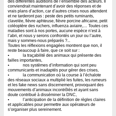
des différentes auditions de l’ensemble des acteurs. Il
conviendrait maintenant d’avoir des réponses et de
vrais plans d’action, car d’autres crises nous attendent
et ne tarderont pas : peste des petits ruminants,
clavelée, fièvre aphteuse, fièvre porcine africaine, petit
coléoptère des ruchers, influenza aviaire,… Toutes ces
maladies sont à nos portes, aucune espèce n’est à
l’abri, et nous y serons confrontés un jour ou l’autre,
mais y sommes-nous préparés ?..
.
Toutes les réflexions engagées montrent que non, il
reste beaucoup à faire, que ce soit sur :
• la traçabilité des animaux qui présente des
failles importantes,
• nos systèmes d’information qui sont peu
communicants et inadaptés pour gérer des crises,
• la communication où la course à l’échalote
des réseaux sociaux a multiplié les fuites, les rumeurs
et les fake news sans discernement, provoquant des
mouvements d’animaux incontrôlés et ayant sans
doute contribué à disséminer la DNC,
• l’anticipation de la définition de règles claires
et applicables pour permettre aux opérateurs de
s’organiser plus sereinement.