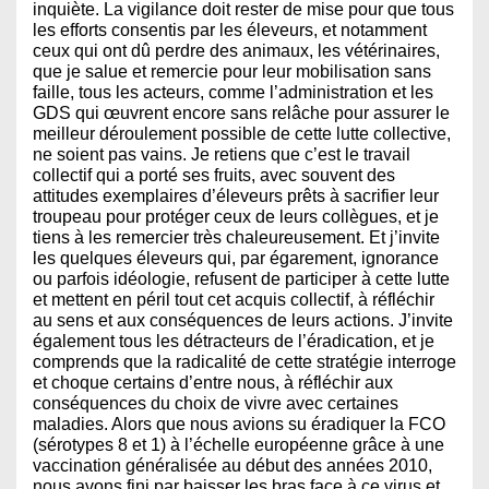
inquiète. La vigilance doit rester de mise pour que tous
les efforts consentis par les éleveurs, et notamment
ceux qui ont dû perdre des animaux, les vétérinaires,
que je salue et remercie pour leur mobilisation sans
faille, tous les acteurs, comme l’administration et les
GDS qui œuvrent encore sans relâche pour assurer le
meilleur déroulement possible de cette lutte collective,
ne soient pas vains. Je retiens que c’est le travail
collectif qui a porté ses fruits, avec souvent des
attitudes exemplaires d’éleveurs prêts à sacrifier leur
troupeau pour protéger ceux de leurs collègues, et je
tiens à les remercier très chaleureusement. Et j’invite
les quelques éleveurs qui, par égarement, ignorance
ou parfois idéologie, refusent de participer à cette lutte
et mettent en péril tout cet acquis collectif, à réfléchir
au sens et aux conséquences de leurs actions. J’invite
également tous les détracteurs de l’éradication, et je
comprends que la radicalité de cette stratégie interroge
et choque certains d’entre nous, à réfléchir aux
conséquences du choix de vivre avec certaines
maladies. Alors que nous avions su éradiquer la FCO
(sérotypes 8 et 1) à l’échelle européenne grâce à une
vaccination généralisée au début des années 2010,
nous avons fini par baisser les bras face à ce virus et