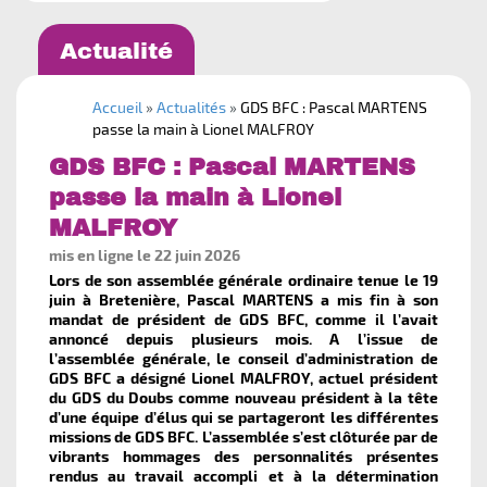
Mot de passe oublié
Retour à Bourgogne - Franche-Comté
Actualité
Ok
Accueil
»
Actualités
»
GDS BFC : Pascal MARTENS
passe la main à Lionel MALFROY
GDS BFC : Pascal MARTENS
passe la main à Lionel
MALFROY
mis en ligne le 22 juin 2026
Lors de son assemblée générale ordinaire tenue le 19
juin à Bretenière, Pascal MARTENS a mis fin à son
mandat de président de GDS BFC, comme il l’avait
GDS de Bourgogne - Franche-
annoncé depuis plusieurs mois. A l’issue de
Comté
l’assemblée générale, le conseil d’administration de
GDS BFC a désigné Lionel MALFROY, actuel président
1 rue des Coulots
du GDS du Doubs comme nouveau président à la tête
21110 BRETENIERE
d’une équipe d’élus qui se partageront les différentes
gdsbfc@reseaugds.com
missions de GDS BFC. L’assemblée s’est clôturée par de
vibrants hommages des personnalités présentes
rendus au travail accompli et à la détermination