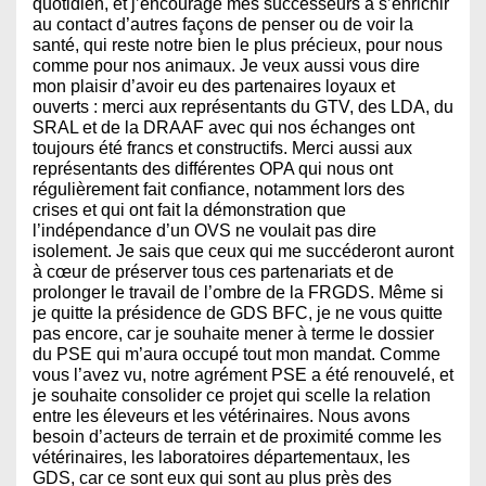
quotidien, et j’encourage mes successeurs à s’enrichir
au contact d’autres façons de penser ou de voir la
santé, qui reste notre bien le plus précieux, pour nous
comme pour nos animaux. Je veux aussi vous dire
mon plaisir d’avoir eu des partenaires loyaux et
ouverts : merci aux représentants du GTV, des LDA, du
SRAL et de la DRAAF avec qui nos échanges ont
toujours été francs et constructifs. Merci aussi aux
représentants des différentes OPA qui nous ont
régulièrement fait confiance, notamment lors des
crises et qui ont fait la démonstration que
l’indépendance d’un OVS ne voulait pas dire
isolement. Je sais que ceux qui me succéderont auront
à cœur de préserver tous ces partenariats et de
prolonger le travail de l’ombre de la FRGDS. Même si
je quitte la présidence de GDS BFC, je ne vous quitte
pas encore, car je souhaite mener à terme le dossier
du PSE qui m’aura occupé tout mon mandat. Comme
vous l’avez vu, notre agrément PSE a été renouvelé, et
je souhaite consolider ce projet qui scelle la relation
entre les éleveurs et les vétérinaires. Nous avons
besoin d’acteurs de terrain et de proximité comme les
vétérinaires, les laboratoires départementaux, les
GDS, car ce sont eux qui sont au plus près des