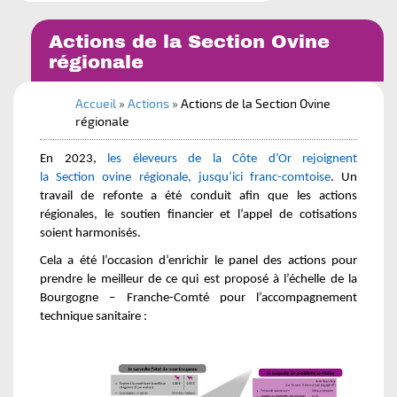
Mot de passe oublié
Retour à Bourgogne - Franche-Comté
Actions de la Section Ovine
Ok
régionale
Accueil
»
Actions
»
Actions de la Section Ovine
régionale
En 2023,
les éleveurs de la Côte d’Or rejoignent
la Section ovine régionale, jusqu’ici franc-comtoise
. Un
travail de refonte a été conduit afin que les actions
régionales, le soutien financier et l’appel de cotisations
soient harmonisés.
Cela a été l’occasion d’enrichir le panel des actions pour
GDS de Bourgogne - Franche-
Comté
prendre le meilleur de ce qui est proposé à l’échelle de la
Bourgogne – Franche-Comté pour l’accompagnement
1 rue des Coulots
technique sanitaire :
21110 BRETENIERE
gdsbfc@reseaugds.com