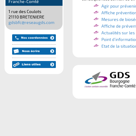
Franche-Comté
Agir pour prévenir 
1 rue des Coulots
Affiche prévention
21110 BRETENIERE
Mesures de bioséc
gdsbfc@reseaugds.com
Affiche de prévent
Actualités sur le
Point d'informati
Etat de la situati