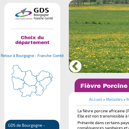
Choix du
département
Retour à Bourgogne - Franche-Comté
Fièvre Porcine
Accueil
»
Maladies
»
M
La fièvre porcine africaine 
Elle est non transmissible à
Présente dans certains pays
GDS de Bourgogne -
conséquences sanitaires et 