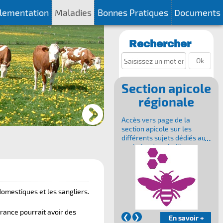
lementation
Maladies
Bonnes Pratiques
Documents
Rechercher
Ok
Section apicole
régionale
Accès vers page de la
section apicole sur les
différents sujets dédiés au
sanitaire des abeilles
domestiques et les sangliers.
rance pourrait avoir des
❮
❯