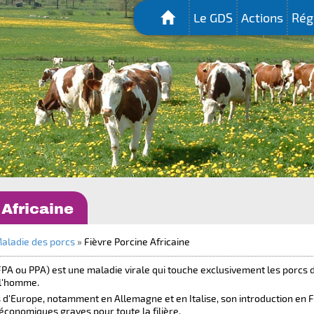
Le GDS
Actions
Rég
 Africaine
aladie des porcs
»
Fièvre Porcine Africaine
(FPA ou PPA) est une maladie virale qui touche exclusivement les porcs 
 l'homme.
 d'Europe, notamment en Allemagne et en Italise, son introduction en F
économiques graves pour toute la filière.