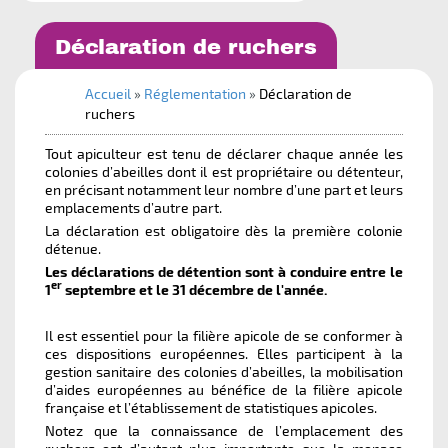
Mot de passe oublié
Retour à Bourgogne - Franche-Comté
Déclaration de ruchers
Ok
Accueil
»
Réglementation
»
Déclaration de
ruchers
Tout apiculteur est tenu de déclarer chaque année les
colonies d’abeilles dont il est propriétaire ou détenteur,
en précisant notamment leur nombre d’une part et leurs
emplacements d’autre part.
La déclaration est obligatoire dès la première colonie
détenue.
Les déclarations de détention sont à conduire entre le
er
1
septembre et le 31 décembre de l'année.
GDS de Bourgogne - Franche-
Comté
Il est essentiel pour la filière apicole de se conformer à
1 rue des Coulots
ces dispositions européennes. Elles participent à la
21110 BRETENIERE
gestion sanitaire des colonies d’abeilles, la mobilisation
gdsbfc@reseaugds.com
d’aides européennes au bénéfice de la filière apicole
française et l’établissement de statistiques apicoles.
Notez que la connaissance de l’emplacement des