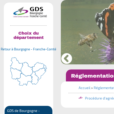
Choix du
département
Retour à Bourgogne - Franche-Comté
Réglementatio
Accueil
»
Réglementa
Procédure d'agré
GDS de Bourgogne -