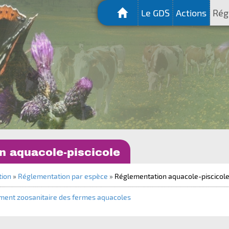
Le GDS
Actions
Rég
n aquacole-piscicole
tion
»
Réglementation par espèce
»
Réglementation aquacole-piscicol
ment zoosanitaire des fermes aquacoles