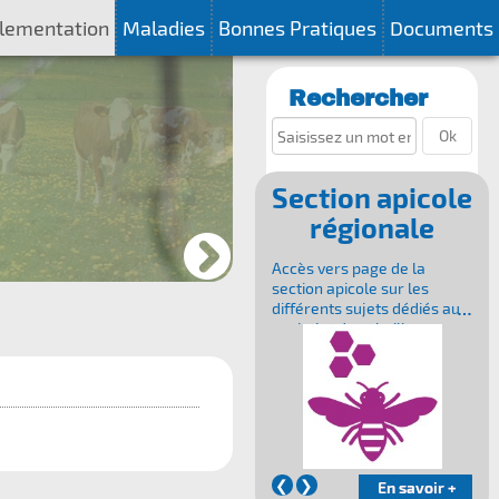
lementation
Maladies
Bonnes Pratiques
Documents
Rechercher
Ok
Section apicole
régionale
Accès vers page de la
section apicole sur les
différents sujets dédiés au
sanitaire des abeilles
e
❮
❯