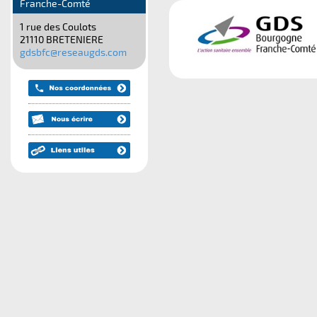
Franche-Comté
1 rue des Coulots
21110 BRETENIERE
gdsbfc@reseaugds.com